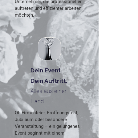
Unternehmer, die professioneller
auftreten und effizienter arbeiten
möchten.
Dein Event.
Dein Auftritt.
Alles aus einer
Hand
Ob Firmenfeier, Eröffnungsfest,
Jubiläum oder besondere
Veranstaltung – ein gelungenes
Event beginnt mit einem