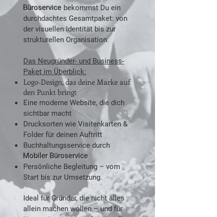
Büroservice
bekommst Du ein
durchdachtes Gesamtpaket: von
der visuellen Identität bis zur
strukturellen Organisation.
Das Neugründer- und Business-
Paket im Überblick:
Logo-Design, das deine Marke auf
den Punkt bringt
Eine moderne Website, die dich
sichtbar macht
Drucksorten wie Visitenkarten &
Folder für deinen Auftritt
Buchhaltungsservice durch
Mobiler Büroservice
Persönliche Begleitung – vom
Start bis zur Umsetzung.
Ideal für Gründer, die nicht alles
allein machen wollen – und für