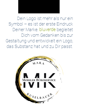
Dein Logo ist mehr als nur ein
Symbol – es ist der erste Eindruck
Deiner Marke.
bluverde
begleitet
Dich vom Gedanken bis zur
Gestaltung und entwickelt ein Logo,
das Substanz hat und zu Dir passt.