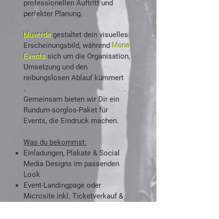
professionellen Auftritt und
perfekter Planung.
bluverde
gestaltet dein visuelles
Erscheinungsbild, während
Mana
Events
sich um die Organisation,
Umsetzung und den
reibungslosen Ablauf kümmert
.
Gemeinsam bieten wir Dir ein
Rundum-sorglos-Paket für
Events, die Eindruck machen.
Was du bekommst:
Einladungen, Plakate & Social
Media Designs im passenden
Look
Event-Landingpage oder
Microsite inkl. Ticketverkauf &
Ablaufinfos
Gestaltung & Druck von