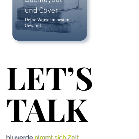
Buchlayout
und Cover
Deine Worte im besten
Gewand
LET’S
LET’S
TALK
TALK
bluverde
nimmt sich Zeit,