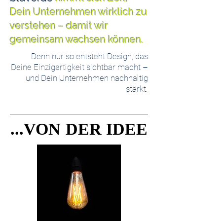
Dein Unternehmen wirklich zu
verstehen – damit wir
gemeinsam wachsen können.
Denn nur so entsteht Design, das
Deine Einzigartigkeit sichtbar macht –
und Dein Unternehmen nachhaltig
stärkt.
...VON DER IDEE
...VON DER IDEE